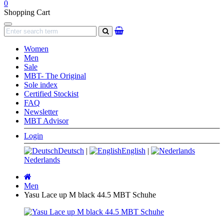
0
Shopping Cart
Navigation
search
Women
Men
Sale
MBT- The Original
Sole index
Certified Stockist
FAQ
Newsletter
MBT Advisor
Login
Deutsch
|
English
|
Nederlands
Main
page
Men
Yasu Lace up M black 44.5 MBT Schuhe