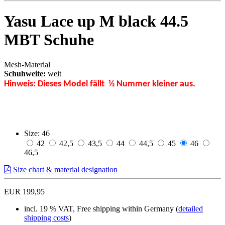
Yasu Lace up M black 44.5
MBT Schuhe
Mesh-Material
Schuhweite:
weit
Hinweis: Dieses Model fällt ½ Nummer kleiner aus.
Size:
46
42
42,5
43,5
44
44,5
45
46
46,5
Size chart & material designation
EUR 199,95
incl. 19 % VAT, Free shipping within Germany (
detailed
shipping costs
)