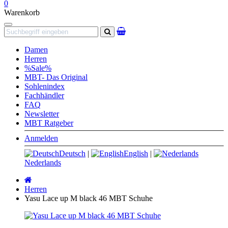
0
Warenkorb
Navigation
Suchen
Damen
Herren
%Sale%
MBT- Das Original
Sohlenindex
Fachhändler
FAQ
Newsletter
MBT Ratgeber
Anmelden
Deutsch
|
English
|
Nederlands
Startseite
Herren
Yasu Lace up M black 46 MBT Schuhe