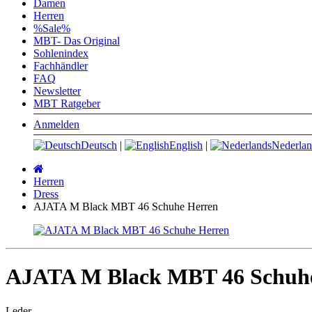
Damen
Herren
%Sale%
MBT- Das Original
Sohlenindex
Fachhändler
FAQ
Newsletter
MBT Ratgeber
Anmelden
Deutsch
|
English
|
Nederlan
Startseite
Herren
Dress
AJATA M Black MBT 46 Schuhe Herren
AJATA M Black MBT 46 Schuh
Leder