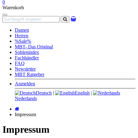
0
Warenkorb
Navigation
Suchen
Damen
Herren
%Sale%
MBT- Das Original
Sohlenindex
Fachhändler
FAQ
Newsletter
MBT Ratgeber
Anmelden
Deutsch
|
English
|
Nederlands
Startseite
Impressum
Impressum