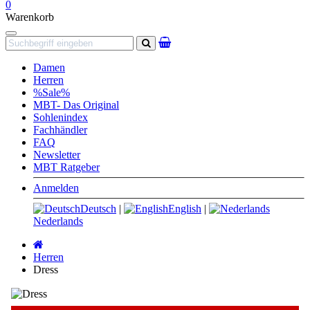
0
Warenkorb
Navigation
Suchen
Damen
Herren
%Sale%
MBT- Das Original
Sohlenindex
Fachhändler
FAQ
Newsletter
MBT Ratgeber
Anmelden
Deutsch
|
English
|
Nederlands
Startseite
Herren
Dress