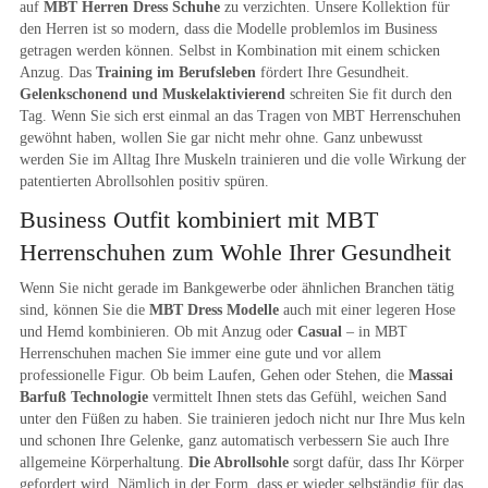
auf
MBT Herren Dress Schuhe
zu verzichten. Unsere Kollektion für
den Herren ist so modern, dass die Modelle problemlos im Business
getragen werden können. Selbst in Kombination mit einem schicken
Anzug. Das
Training im Berufsleben
fördert Ihre Gesundheit.
Gelenkschonend und Muskelaktivierend
schreiten Sie fit durch den
Tag. Wenn Sie sich erst einmal an das Tragen von MBT Herrenschuhen
gewöhnt haben, wollen Sie gar nicht mehr ohne. Ganz unbewusst
werden Sie im Alltag Ihre Muskeln trainieren und die volle Wirkung der
patentierten Abrollsohlen positiv spüren.
Business Outfit kombiniert mit MBT
Herrenschuhen zum Wohle Ihrer Gesundheit
Wenn Sie nicht gerade im Bankgewerbe oder ähnlichen Branchen tätig
sind, können Sie die
MBT Dress Modelle
auch mit einer legeren Hose
und Hemd kombinieren. Ob mit Anzug oder
Casual
– in MBT
Herrenschuhen machen Sie immer eine gute und vor allem
professionelle Figur. Ob beim Laufen, Gehen oder Stehen, die
Massai
Barfuß Technologie
vermittelt Ihnen stets das Gefühl, weichen Sand
unter den Füßen zu haben. Sie trainieren jedoch nicht nur Ihre Mus keln
und schonen Ihre Gelenke, ganz automatisch verbessern Sie auch Ihre
allgemeine Körperhaltung.
Die Abrollsohle
sorgt dafür, dass Ihr Körper
gefordert wird. Nämlich in der Form, dass er wieder selbständig für das