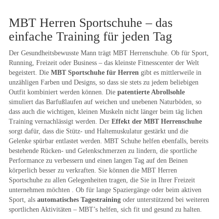
MBT Herren Sportschuhe – das
einfache Training für jeden Tag
Der Gesundheitsbewusste Mann trägt MBT Herrenschuhe. Ob für Sport,
Running, Freizeit oder Business – das kleinste Fitnesscenter der Welt
begeistert. Die
MBT Sportschuhe für Herren
gibt es mittlerweile in
unzähligen Farben und Designs, so dass sie stets zu jedem beliebigen
Outfit kombiniert werden können. Die
patentierte Abrollsohle
simuliert das Barfußlaufen auf weichen und unebenen Naturböden, so
dass auch die wichtigen, kleinen Muskeln nicht länger beim täg lichen
Training vernachlässigt werden. Der
Effekt der MBT Herrenschuhe
sorgt dafür, dass die Stütz- und Haltemuskulatur gestärkt und die
Gelenke spürbar entlastet werden. MBT Schuhe helfen ebenfalls, bereits
bestehende Rücken- und Gelenkschmerzen zu lindern, die sportliche
Performance zu verbessern und einen langen Tag auf den Beinen
körperlich besser zu verkraften. Sie können die MBT Herren
Sportschuhe zu allen Gelegenheiten tragen, die Sie in Ihrer Freizeit
unternehmen möchten . Ob für lange Spaziergänge oder beim aktiven
Sport, als
automatisches Tagestraining
oder unterstützend bei weiteren
sportlichen Aktivitäten – MBT’s helfen, sich fit und gesund zu halten.