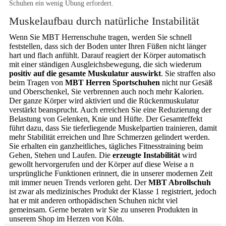
Schuhen ein wenig Übung erfordert.
Muskelaufbau durch natürliche Instabilität
Wenn Sie MBT Herrenschuhe tragen, werden Sie schnell
feststellen, dass sich der Boden unter Ihren Füßen nicht länger
hart und flach anfühlt. Darauf reagiert der Körper automatisch
mit einer ständigen Ausgleichsbewegung, die sich wiederum
positiv auf die gesamte Muskulatur auswirkt
. Sie straffen also
beim Tragen von
MBT Herren Sportschuhen
nicht nur Gesäß
und Oberschenkel, Sie verbrennen auch noch mehr Kalorien.
Der ganze Körper wird aktiviert und die Rückenmuskulatur
verstärkt beansprucht. Auch erreichen Sie eine Reduzierung der
Belastung von Gelenken, Knie und Hüfte. Der Gesamteffekt
führt dazu, dass Sie tieferliegende Muskelpartien trainieren, damit
mehr Stabilität erreichen und Ihre Schmerzen gelindert werden.
Sie erhalten ein ganzheitliches, tägliches Fitnesstraining beim
Gehen, Stehen und Laufen. Die
erzeugte Instabilität
wird
gewollt hervorgerufen und der Körper auf diese Weise a n
ursprüngliche Funktionen erinnert, die in unserer modernen Zeit
mit immer neuen Trends verloren geht. Der
MBT Abrollschuh
ist zwar als medizinisches Produkt der Klasse 1 registriert, jedoch
hat er mit anderen orthopädischen Schuhen nicht viel
gemeinsam. Gerne beraten wir Sie zu unseren Produkten in
unserem Shop im Herzen von Köln.