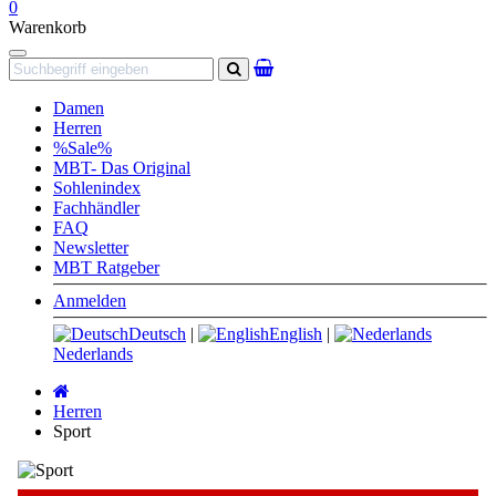
0
Warenkorb
Navigation
Suchen
Damen
Herren
%Sale%
MBT- Das Original
Sohlenindex
Fachhändler
FAQ
Newsletter
MBT Ratgeber
Anmelden
Deutsch
|
English
|
Nederlands
Startseite
Herren
Sport