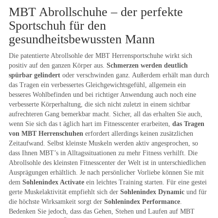
MBT Abrollschuhe – der perfekte
Sportschuh für den
gesundheitsbewussten Mann
Die patentierte Abrollsohle der MBT Herrensportschuhe wirkt sich
positiv auf den ganzen Körper aus.
Schmerzen werden deutlich
spürbar gelindert
oder verschwinden ganz. Außerdem erhält man durch
das Tragen ein verbessertes Gleichgewichtsgefühl, allgemein ein
besseres Wohlbefinden und bei richtiger Anwendung auch noch eine
verbesserte Körperhaltung, die sich nicht zuletzt in einem sichtbar
aufrechteren Gang bemerkbar macht. Sicher, all das erhalten Sie auch,
wenn Sie sich das t äglich hart im Fitnesscenter erarbeiten,
das Tragen
von MBT Herrenschuhen
erfordert allerdings keinen zusätzlichen
Zeitaufwand. Selbst kleinste Muskeln werden aktiv angesprochen, so
dass Ihnen MBT’s in Alltagssituationen zu mehr Fitness verhilft. Die
Abrollsohle des kleinsten Fitnesscenter der Welt ist in unterschiedlichen
Ausprägungen erhältlich. Je nach persönlicher Vorliebe können Sie mit
dem
Sohlenindex Activate
ein leichtes Training starten. Für eine gestei
gerte Muskelaktivität empfiehlt sich der
Sohlenindex Dynamic
und für
die höchste Wirksamkeit sorgt der
Sohlenindex Performance
.
Bedenken Sie jedoch, dass das Gehen, Stehen und Laufen auf MBT