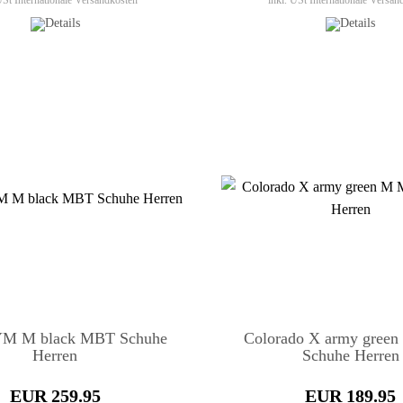
 USt
Internationale Versandkosten
inkl. USt
Internationale Versan
YM M black MBT Schuhe
Colorado X army gree
Herren
Schuhe Herren
EUR 259.95
EUR 189.95