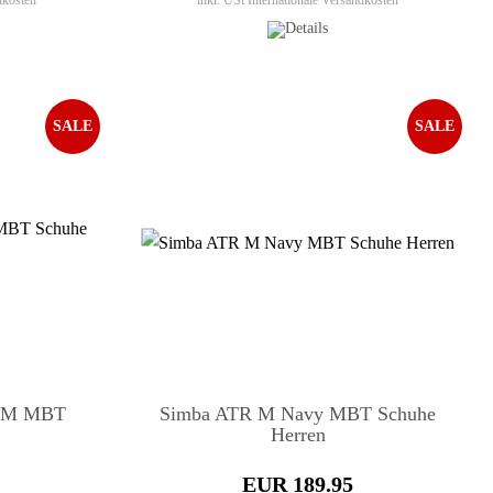
dkosten
inkl. USt
Internationale Versandkosten
SALE
SALE
n M MBT
Simba ATR M Navy MBT Schuhe
Herren
EUR 189.95