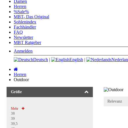
Damen
Herren
%Sale%
MBT- Das Original
Sohlenindex
Fachhändler
FAQ
Newsletter
MBT Ratgeber
Anmelden
Deutsch
|
English
|
Nederlan
Startseite
Herren
Outdoor
Größe
Mehr
38
39
39,5