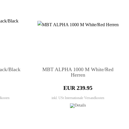
ck/Black
MBT ALPHA 1000 M White/Red
Herren
EUR 239.95
dkosten
inkl. USt
Internationale Versandkosten