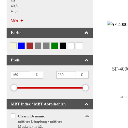
40
40,5
41,5
Mehr
Farbe
Preis
SF-400
€
€
inkl.
MBT Index / MBT Abrollsohlen
Classic Dynamic
(8)
mittlere Dämpfung - mittlere
Muskelaktivität