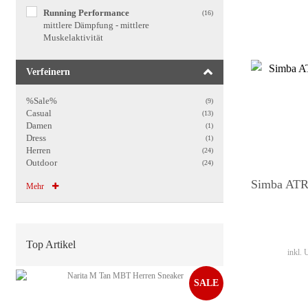
Running Performance
(16)
mittlere Dämpfung - mittlere
Muskelaktivität
Verfeinern
%Sale%
(9)
Casual
(13)
Damen
(1)
Dress
(1)
Herren
(24)
Outdoor
(24)
Simba ATR
Mehr
Top Artikel
inkl.
SALE