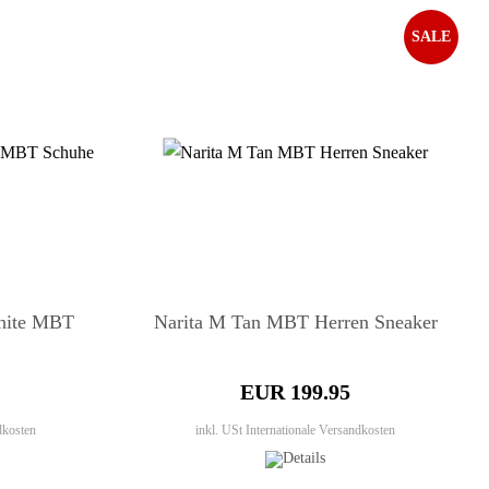
SALE
hite MBT
Narita M Tan MBT Herren Sneaker
EUR 199.95
dkosten
inkl. USt
Internationale Versandkosten