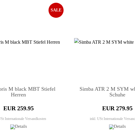
SALE
oris M black MBT Stiefel
Simba ATR 2 M SYM w
Herren
Schuhe
EUR 259.95
EUR 279.95
 USt
Internationale Versandkosten
inkl. USt
Internationale Versan