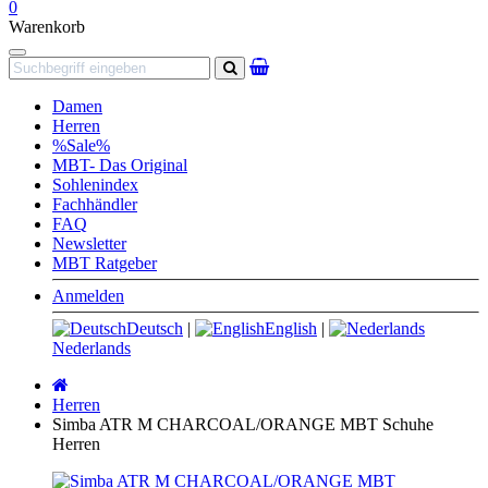
0
Warenkorb
Navigation
Suchen
Damen
Herren
%Sale%
MBT- Das Original
Sohlenindex
Fachhändler
FAQ
Newsletter
MBT Ratgeber
Anmelden
Deutsch
|
English
|
Nederlands
Startseite
Herren
Simba ATR M CHARCOAL/ORANGE MBT Schuhe
Herren