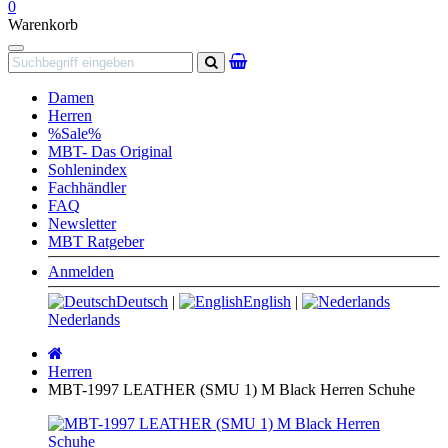
0
Warenkorb
Navigation
Suchen
Damen
Herren
%Sale%
MBT- Das Original
Sohlenindex
Fachhändler
FAQ
Newsletter
MBT Ratgeber
Anmelden
Deutsch
|
English
|
Nederlands
Startseite
Herren
MBT-1997 LEATHER (SMU 1) M Black Herren Schuhe