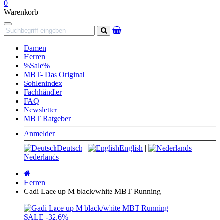
0
Warenkorb
Navigation
Suchen
Damen
Herren
%Sale%
MBT- Das Original
Sohlenindex
Fachhändler
FAQ
Newsletter
MBT Ratgeber
Anmelden
Deutsch
|
English
|
Nederlands
Startseite
Herren
Gadi Lace up M black/white MBT Running
SALE
-32.6%