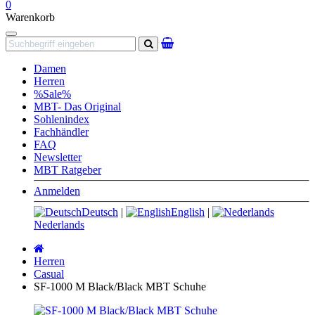
0
Warenkorb
Navigation
Suchen
Damen
Herren
%Sale%
MBT- Das Original
Sohlenindex
Fachhändler
FAQ
Newsletter
MBT Ratgeber
Anmelden
Deutsch
|
English
|
Nederlands
Startseite
Herren
Casual
SF-1000 M Black/Black MBT Schuhe