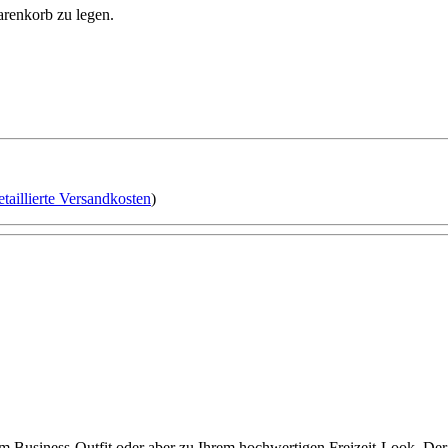
arenkorb zu legen.
etaillierte Versandkosten
)
zum Business-Outfit oder aber zu Ihrem hochwertigen Freizeit-Look. Der