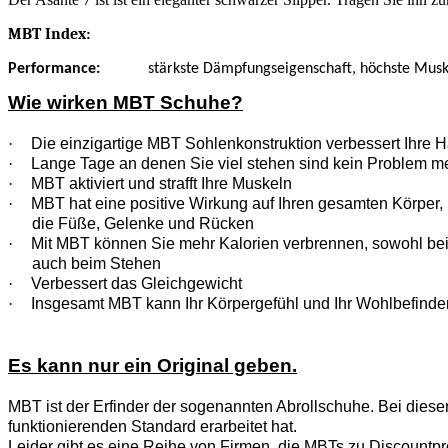
MBT Index:
Performance
:
stärkste Dämpfungseigenschaft, höchste Muske
Wie wirken MBT Schuhe?
·
Die einzigartige MBT Sohlenkonstruktion verbessert Ihre H
·
Lange Tage an denen Sie viel stehen sind kein Problem m
·
MBT aktiviert und strafft Ihre Muskeln
·
MBT hat eine positive Wirkung auf Ihren gesamten Körper, n
die Füße, Gelenke und Rücken
·
Mit MBT können Sie mehr Kalorien verbrennen, sowohl be
auch beim Stehen
·
Verbessert das Gleichgewicht
·
Insgesamt MBT kann Ihr Körpergefühl und Ihr Wohlbefinde
Es kann nur ein Original geben.
MBT ist der Erfinder der sogenannten Abrollschuhe. Bei diese
funktionierenden Standard erarbeitet hat.
Leider gibt es eine Reihe von Firmen, die MBTs zu Discountpre