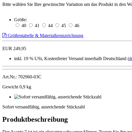
Bitte wählen Sie Ihre gewünschte Variation um das Produkt in den W
Größe:
40
41
44
45
46
Größentabelle & Materialkennzeichnung
EUR 249,95
inkl. 19 % USt, Kostenfreier Versand innerhalb Deutschland (
d
Art.Nr.: 702960-03C
Gewicht 0,9 kg
Sofort
versandfähig,
Sofort versandfähig, ausreichende Stückzahl
ausreichende
Stückzahl
Produktbeschreibung
Der Asante 7 ist ist ein eleganter schwarzer Slipper. Tragen Sie ihn 