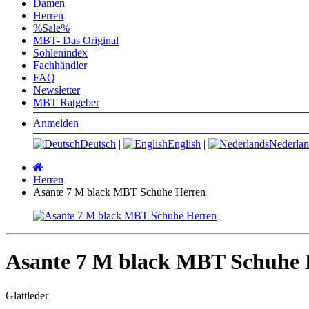
Damen
Herren
%Sale%
MBT- Das Original
Sohlenindex
Fachhändler
FAQ
Newsletter
MBT Ratgeber
Anmelden
Deutsch
|
English
|
Nederlan
Startseite
Herren
Asante 7 M black MBT Schuhe Herren
Asante 7 M black MBT Schuhe 
Glattleder