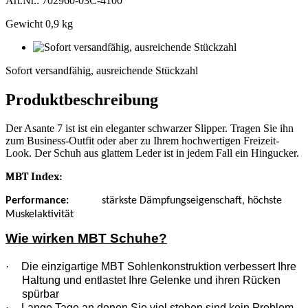
Art.Nr.: 702960-03C-4100
Gewicht 0,9 kg
Sofort
versandfähig,
Sofort versandfähig, ausreichende Stückzahl
ausreichende
Stückzahl
Produktbeschreibung
Der Asante 7 ist ist ein eleganter schwarzer Slipper. Tragen Sie ihn
zum Business-Outfit oder aber zu Ihrem hochwertigen Freizeit-
Look. Der Schuh aus glattem Leder ist in jedem Fall ein Hingucker.
MBT Index:
Performance
:
stärkste Dämpfungseigenschaft, höchste
Muskelaktivität
Wie wirken MBT Schuhe?
·
Die einzigartige MBT Sohlenkonstruktion verbessert Ihre
Haltung und entlastet Ihre Gelenke und ihren Rücken
spürbar
·
Lange Tage an denen Sie viel stehen sind kein Problem