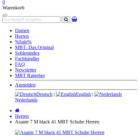
0
Warenkorb
Navigation
Suchen
Damen
Herren
%Sale%
MBT- Das Original
Sohlenindex
Fachhändler
FAQ
Newsletter
MBT Ratgeber
Anmelden
Deutsch
|
English
|
Nederlands
Startseite
Herren
Asante 7 M black 41 MBT Schuhe Herren