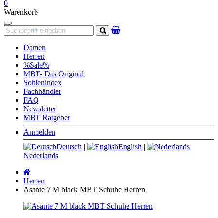
0
Warenkorb
Navigation
Suchen
Damen
Herren
%Sale%
MBT- Das Original
Sohlenindex
Fachhändler
FAQ
Newsletter
MBT Ratgeber
Anmelden
Deutsch
|
English
|
Nederlands
Startseite
Herren
Asante 7 M black MBT Schuhe Herren