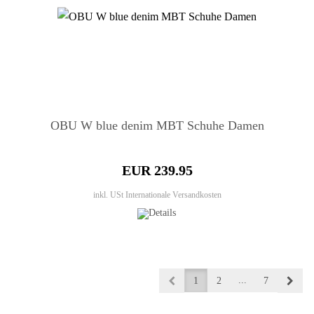
OBU W blue denim MBT Schuhe Damen
EUR 239.95
inkl. USt
Internationale Versandkosten
...
1
2
7