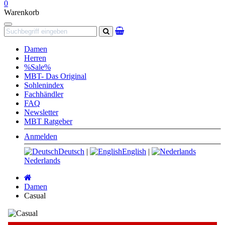
0
Warenkorb
Navigation
Suchen
Damen
Herren
%Sale%
MBT- Das Original
Sohlenindex
Fachhändler
FAQ
Newsletter
MBT Ratgeber
Anmelden
Deutsch
|
English
|
Nederlands
Startseite
Damen
Casual