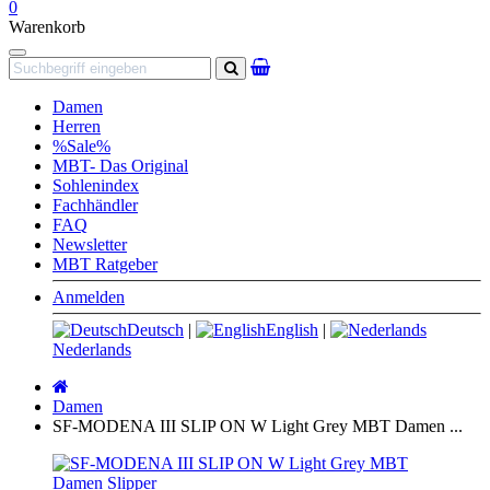
0
Warenkorb
Navigation
Suchen
Damen
Herren
%Sale%
MBT- Das Original
Sohlenindex
Fachhändler
FAQ
Newsletter
MBT Ratgeber
Anmelden
Deutsch
|
English
|
Nederlands
Startseite
Damen
SF-MODENA III SLIP ON W Light Grey MBT Damen ...