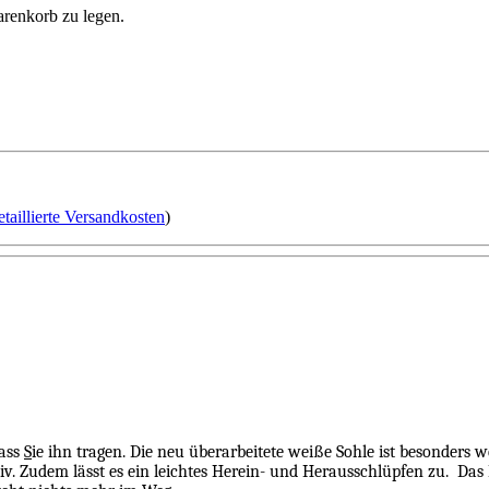
arenkorb zu legen.
etaillierte Versandkosten
)
dass
S
ie ihn tragen. Die neu überarbeitete weiße Sohle ist besonders w
v. Zudem lässt es ein leichtes Herein- und Herausschlüpfen zu.
Das 