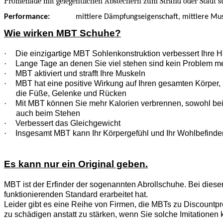
Promenade mit gelegentlichen Abstechern zum Strand oder Stadt s
Performance:
mittlere Dämpfungseigenschaft, mittlere Musk
Wie wirken MBT Schuhe?
·
Die einzigartige MBT Sohlenkonstruktion verbessert Ihre H
·
Lange Tage an denen Sie viel stehen sind kein Problem m
·
MBT aktiviert und strafft Ihre Muskeln
·
MBT hat eine positive Wirkung auf Ihren gesamten Körper, n
die Füße, Gelenke und Rücken
·
Mit MBT können Sie mehr Kalorien verbrennen, sowohl be
auch beim Stehen
·
Verbessert das Gleichgewicht
·
Insgesamt MBT kann Ihr Körpergefühl und Ihr Wohlbefinde
Es kann nur ein Original geben.
MBT ist der Erfinder der sogenannten Abrollschuhe. Bei diese
funktionierenden Standard erarbeitet hat.
Leider gibt es eine Reihe von Firmen, die MBTs zu Discountpre
zu schädigen anstatt zu stärken, wenn Sie solche Imitationen 