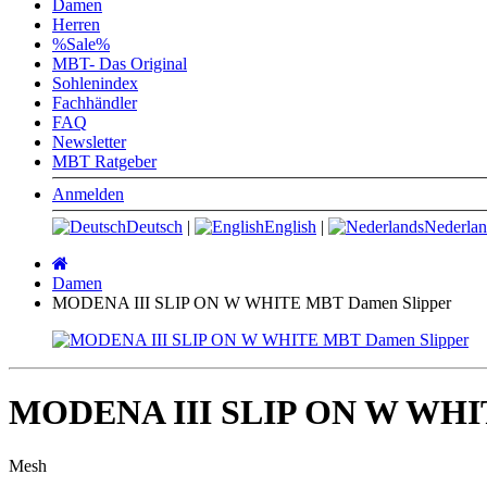
Damen
Herren
%Sale%
MBT- Das Original
Sohlenindex
Fachhändler
FAQ
Newsletter
MBT Ratgeber
Anmelden
Deutsch
|
English
|
Nederlan
Startseite
Damen
MODENA III SLIP ON W WHITE MBT Damen Slipper
MODENA III SLIP ON W WHIT
Mesh