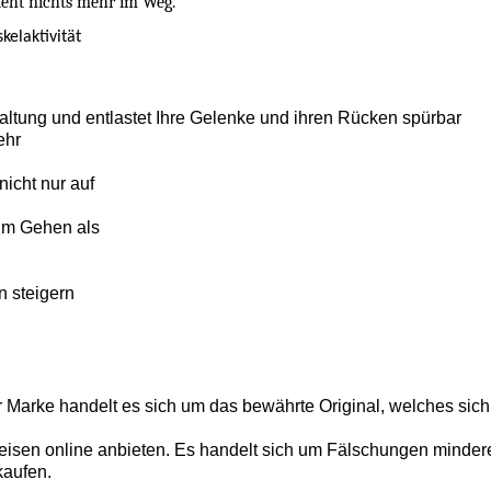
teht nichts mehr im Weg.
elaktivität
altung und entlastet Ihre Gelenke und ihren Rücken spürbar
ehr
icht nur auf
im Gehen als
n steigern
r Marke handelt es sich um das bewährte Original, welches sich
isen online anbieten. Es handelt sich um Fälschungen minderer 
kaufen.