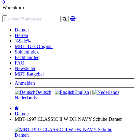
0
Warenkorb
Navigation
Suchen
Damen
Herren
%Sale%
MBT- Das Original
Sohlenindex
Fachhändler
FAQ
Newsletter
MBT Ratgeber
Anmelden
Deutsch
|
English
|
Nederlands
Startseite
Damen
MBT-1997 CLASSIC II W DK NAVY Schuhe Damen