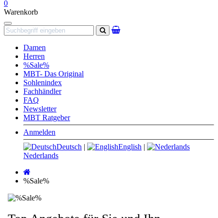
0
Warenkorb
Navigation
Suchen
Damen
Herren
%Sale%
MBT- Das Original
Sohlenindex
Fachhändler
FAQ
Newsletter
MBT Ratgeber
Anmelden
Deutsch
|
English
|
Nederlands
Startseite
%Sale%