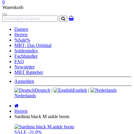
0
Warenkorb
Navigation
Suchen
Damen
Herren
%Sale%
MBT- Das Original
Sohlenindex
Fachhändler
FAQ
Newsletter
MBT Ratgeber
Anmelden
Deutsch
|
English
|
Nederlands
Startseite
Herren
Sardinia black M ankle boots
SALE
-31.0%