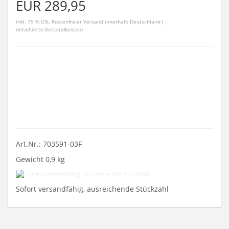
EUR 289,95
inkl. 19 % USt, Kostenfreier Versand innerhalb Deutschland (
detaillierte Versandkosten
)
Art.Nr.: 703591-03F
Gewicht 0,9 kg
Sofort
versandfähig,
Sofort versandfähig, ausreichende Stückzahl
ausreichende
Stückzahl