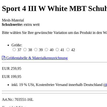
Sport 4 III W White MBT Schu
Mesh-Material
Schuhweite:
extra weit
Bitte wählen Sie Ihre gewünschte Variation um das Produkt in den W
Größe:
37
38
39
40
41
42
Größentabelle & Materialkennzeichnung
EUR 259,95
EUR 199,95
inkl. 19 % USt, Kostenfreier Versand innerhalb Deutschland (
d
Art.Nr.: 703551-16L