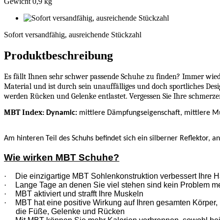
Gewicht 0,9 kg
Sofort
versandfähig,
Sofort versandfähig, ausreichende Stückzahl
ausreichende
Stückzahl
Produktbeschreibung
Es fällt Ihnen sehr schwer passende Schuhe zu finden? Immer wied
Material und ist durch sein unauffälliges und doch sportliches Des
werden Rücken und Gelenke entlastet. Vergessen Sie Ihre schmerze
MBT Index:
Dynamic:
mittlere Dämpfungseigenschaft, mittlere Mu
Am hinteren Teil des Schuhs befindet sich ein silberner Reflektor, a
Wie wirken MBT Schuhe?
·
Die einzigartige MBT Sohlenkonstruktion verbessert Ihre H
·
Lange Tage an denen Sie viel stehen sind kein Problem m
·
MBT aktiviert und strafft Ihre Muskeln
·
MBT hat eine positive Wirkung auf Ihren gesamten Körper, n
die Füße, Gelenke und Rücken