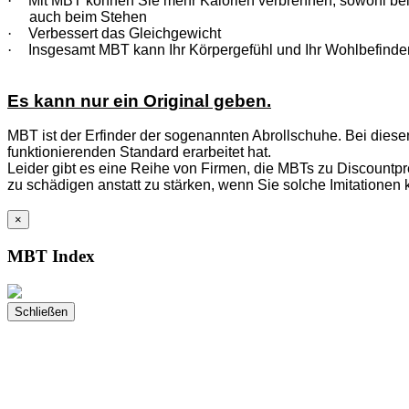
·
Mit MBT können Sie mehr Kalorien verbrennen, sowohl be
auch beim Stehen
·
Verbessert das Gleichgewicht
·
Insgesamt MBT kann Ihr Körpergefühl und Ihr Wohlbefinde
Es kann nur ein Original geben.
MBT ist der Erfinder der sogenannten Abrollschuhe. Bei diese
funktionierenden Standard erarbeitet hat.
Leider gibt es eine Reihe von Firmen, die MBTs zu Discountpre
zu schädigen anstatt zu stärken, wenn Sie solche Imitationen 
×
MBT Index
Schließen