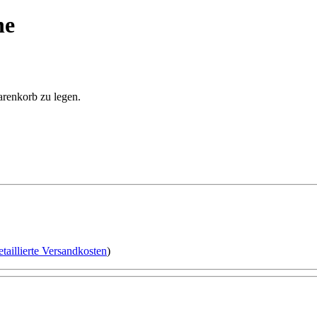
he
arenkorb zu legen.
etaillierte Versandkosten
)