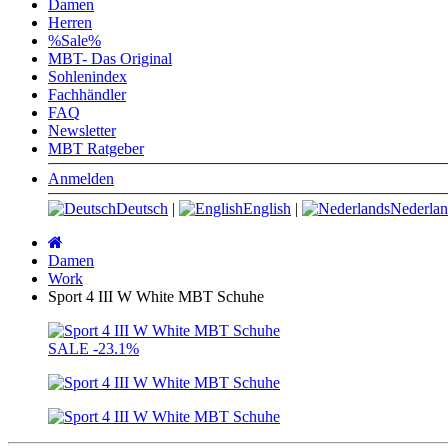
Damen
Herren
%Sale%
MBT- Das Original
Sohlenindex
Fachhändler
FAQ
Newsletter
MBT Ratgeber
Anmelden
Deutsch
|
English
|
Nederlan
Startseite
Damen
Work
Sport 4 III W White MBT Schuhe
SALE
-23.1%