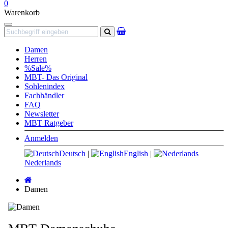
0
Warenkorb
Navigation
Suchen
Damen
Herren
%Sale%
MBT- Das Original
Sohlenindex
Fachhändler
FAQ
Newsletter
MBT Ratgeber
Anmelden
Deutsch
|
English
|
Nederlands
Startseite
Damen