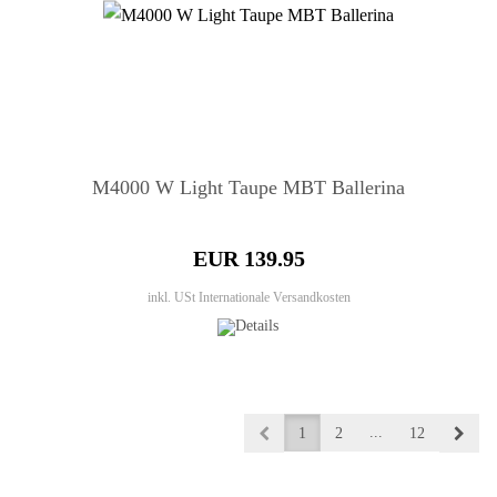
M4000 W Light Taupe MBT Ballerina
EUR 139.95
inkl. USt
Internationale Versandkosten
...
1
2
12