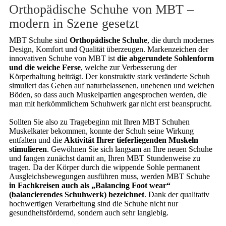
Orthopädische Schuhe von MBT –
modern in Szene gesetzt
MBT Schuhe sind
Orthopädische Schuhe
, die durch modernes
Design, Komfort und Qualität überzeugen. Markenzeichen der
innovativen Schuhe von MBT ist
die abgerundete Sohlenform
und die weiche Ferse
, welche zur Verbesserung der
Körperhaltung beiträgt. Der konstruktiv stark veränderte Schuh
simuliert das Gehen auf naturbelassenen, unebenen und weichen
Böden, so dass auch Muskelpartien angesprochen werden, die
man mit herkömmlichem Schuhwerk gar nicht erst beansprucht.
Sollten Sie also zu Tragebeginn mit Ihren MBT Schuhen
Muskelkater bekommen, konnte der Schuh seine Wirkung
entfalten und die
Aktivität Ihrer tieferliegenden Muskeln
stimulieren
. Gewöhnen Sie sich langsam an Ihre neuen Schuhe
und fangen zunächst damit an, Ihren MBT Stundenweise zu
tragen. Da der Körper durch die wippende Sohle permanent
Ausgleichsbewegungen ausführen muss, werden MBT Schuhe
in Fachkreisen auch als „Balancing Foot wear“
(balancierendes Schuhwerk) bezeichnet
. Dank der qualitativ
hochwertigen Verarbeitung sind die Schuhe nicht nur
gesundheitsfördernd, sondern auch sehr langlebig.