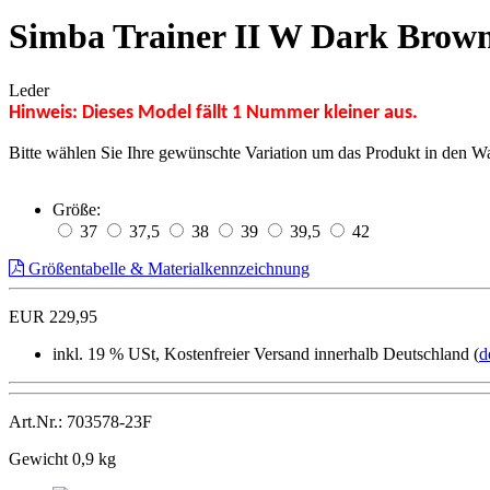
Simba Trainer II W Dark Bro
Leder
Hinweis: Dieses Model fällt 1 Nummer kleiner aus.
Bitte wählen Sie Ihre gewünschte Variation um das Produkt in den W
Größe:
37
37,5
38
39
39,5
42
Größentabelle & Materialkennzeichnung
EUR 229,95
inkl. 19 % USt, Kostenfreier Versand innerhalb Deutschland (
d
Art.Nr.: 703578-23F
Gewicht 0,9 kg