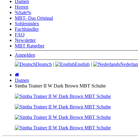
Damen
Herren
%Sale%
MBT- Das Original
Sohlenindex
Fachhändler
FAQ
Newsletter
MBT Ratgeber
Anmelden
Deutsch
|
English
|
Nederlan
Startseite
Damen
Simba Trainer II W Dark Brown MBT Schuhe