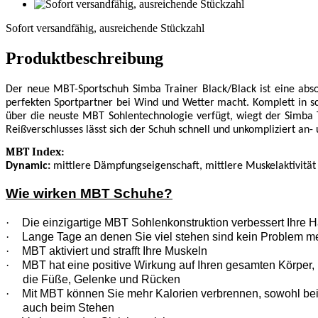
Sofort
versandfähig,
Sofort versandfähig, ausreichende Stückzahl
ausreichende
Stückzahl
Produktbeschreibung
Der neue MBT-Sportschuh Simba Trainer Black/Black ist eine abso
perfekten Sportpartner bei Wind und Wetter macht. Komplett in sc
über die neuste MBT Sohlentechnologie verfügt, wiegt der Simba T
Reißverschlusses lässt sich der Schuh schnell und unkompliziert an- 
MBT Index:
Dynamic:
mittlere Dämpfungseigenschaft, mittlere Muskelaktivität
Wie wirken MBT Schuhe?
·
Die einzigartige MBT Sohlenkonstruktion verbessert Ihre H
·
Lange Tage an denen Sie viel stehen sind kein Problem m
·
MBT aktiviert und strafft Ihre Muskeln
·
MBT hat eine positive Wirkung auf Ihren gesamten Körper, n
die Füße, Gelenke und Rücken
·
Mit MBT können Sie mehr Kalorien verbrennen, sowohl be
auch beim Stehen