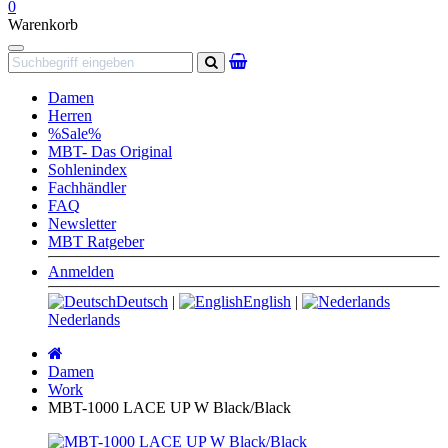
0
Warenkorb
Navigation
Suchen
Damen
Herren
%Sale%
MBT- Das Original
Sohlenindex
Fachhändler
FAQ
Newsletter
MBT Ratgeber
Anmelden
Deutsch
|
English
|
Nederlands
Startseite
Damen
Work
MBT-1000 LACE UP W Black/Black