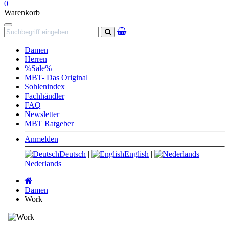
0
Warenkorb
Navigation
Suchen
Damen
Herren
%Sale%
MBT- Das Original
Sohlenindex
Fachhändler
FAQ
Newsletter
MBT Ratgeber
Anmelden
Deutsch
|
English
|
Nederlands
Startseite
Damen
Work