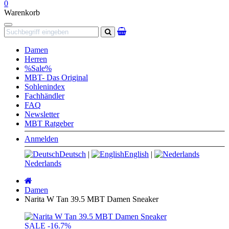
0
Warenkorb
Navigation
Suchen
Damen
Herren
%Sale%
MBT- Das Original
Sohlenindex
Fachhändler
FAQ
Newsletter
MBT Ratgeber
Anmelden
Deutsch
|
English
|
Nederlands
Startseite
Damen
Narita W Tan 39.5 MBT Damen Sneaker
SALE
-16.7%