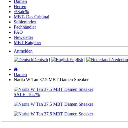
Damen
Herren
%Sale%
MBT- Das Original
Sohlenindex
Fachhändler
FAQ
Newsletter
MBT Ratgeber
Anmelden
Deutsch
|
English
|
Nederlan
Startseite
Damen
Narita W Tan 37.5 MBT Damen Sneaker
SALE
-16.7%