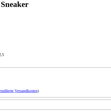
 Sneaker
2,5
etaillierte Versandkosten
)