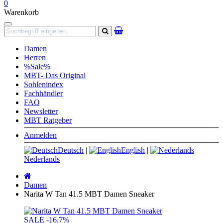
0
Warenkorb
Navigation
Suchen
Damen
Herren
%Sale%
MBT- Das Original
Sohlenindex
Fachhändler
FAQ
Newsletter
MBT Ratgeber
Anmelden
Deutsch
|
English
|
Nederlands
Startseite
Damen
Narita W Tan 41.5 MBT Damen Sneaker
SALE
-16.7%