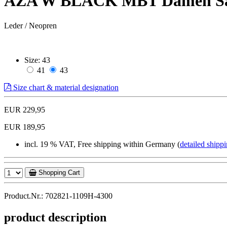
AZA W BLACK MBT Damen Sa
Leder / Neopren
Size:
43
41
43
Size chart & material designation
EUR 229,95
EUR 189,95
incl. 19 % VAT, Free shipping within Germany (
detailed shippi
Shopping Cart
Product.Nr.: 702821-1109H-4300
product description