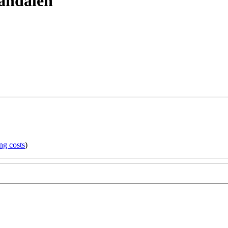
ndalen
ng costs
)