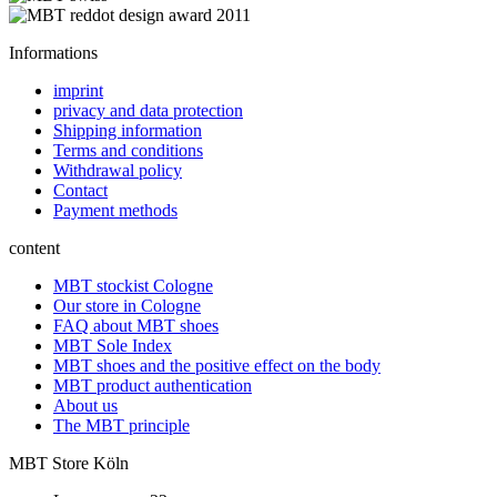
Informations
imprint
privacy and data protection
Shipping information
Terms and conditions
Withdrawal policy
Contact
Payment methods
content
MBT stockist Cologne
Our store in Cologne
FAQ about MBT shoes
MBT Sole Index
MBT shoes and the positive effect on the body
MBT product authentication
About us
The MBT principle
MBT Store Köln