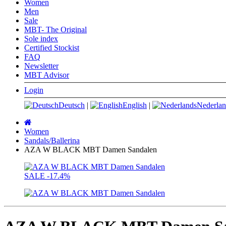
Women
Men
Sale
MBT- The Original
Sole index
Certified Stockist
FAQ
Newsletter
MBT Advisor
Login
Deutsch
|
English
|
Nederlan
Main
page
Women
Sandals/Ballerina
AZA W BLACK MBT Damen Sandalen
SALE
-17.4%