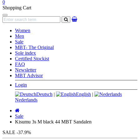
0
Shopping Cart
Navigation
search
Women
Men
Sale
MBT- The Original
Sole index
Certified Stockist
FAQ
Newsletter
MBT Advisor
Login
Deutsch
|
English
|
Nederlands
Main
page
Sale
Kisumu 3s M black 44 MBT Sandalen
SALE
-37.9%