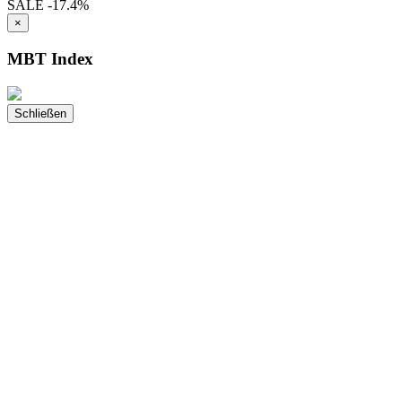
SALE
-17.4%
×
MBT Index
Schließen