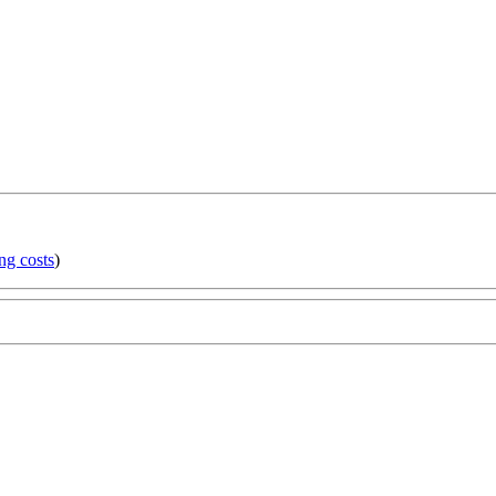
ng costs
)