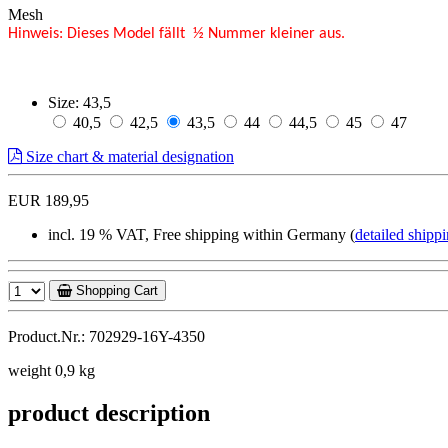
Mesh
Hinweis: Dieses Model fällt ½ Nummer kleiner aus.
Size:
43,5
40,5
42,5
43,5
44
44,5
45
47
Size chart & material designation
EUR 189,95
incl. 19 % VAT, Free shipping within Germany (
detailed shippi
Shopping Cart
Product.Nr.: 702929-16Y-4350
weight 0,9 kg
product description