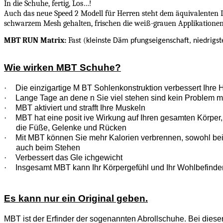
In die Schuhe, fertig, Los…!
Auch das neue Speed 2 Modell für Herren steht dem äquivalenten 
schwarzem Mesh gehalten, frischen die weiß-grauen Applikationen u
MBT RUN Matrix:
Fast (
kleinste Däm pfungseigenschaft, niedrigst
Wie wirken MBT Schuhe?
·
Die einzigartige M BT Sohlenkonstruktion verbessert Ihre 
·
Lange Tage an dene n Sie viel stehen sind kein Problem 
·
MBT aktiviert und strafft Ihre Muskeln
·
MBT hat eine posit ive Wirkung auf Ihren gesamten Körper, 
die Füße, Gelenke und Rücken
·
Mit MBT können Sie mehr Kalorien verbrennen, sowohl be
auch beim Stehen
·
Verbessert das Gle ichgewicht
·
Insgesamt MBT kann Ihr Körpergefühl und Ihr Wohlbefinde
Es kann nur ein Original geben.
MBT ist der Erfinder der sogenannten Abrollschuhe. Bei diese