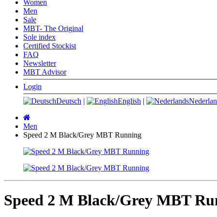
Women
Men
Sale
MBT- The Original
Sole index
Certified Stockist
FAQ
Newsletter
MBT Advisor
Login
Deutsch
|
English
|
Nederlan
Main
page
Men
Speed 2 M Black/Grey MBT Running
Speed 2 M Black/Grey MBT Ru