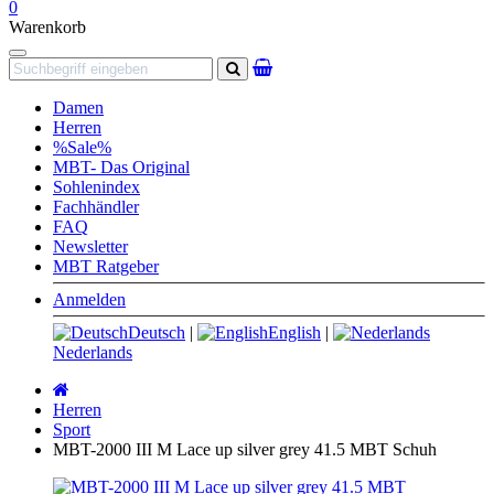
0
Warenkorb
Navigation
Suchen
Damen
Herren
%Sale%
MBT- Das Original
Sohlenindex
Fachhändler
FAQ
Newsletter
MBT Ratgeber
Anmelden
Deutsch
|
English
|
Nederlands
Startseite
Herren
Sport
MBT-2000 III M Lace up silver grey 41.5 MBT Schuh