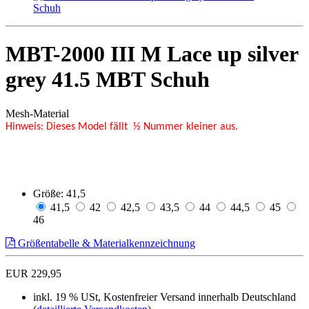
MBT-2000 III M Lace up silver
grey 41.5 MBT Schuh
Mesh-Material
Hinweis: Dieses Model fällt ½ Nummer kleiner aus.
Größe:
41,5
41,5
42
42,5
43,5
44
44,5
45
46
Größentabelle & Materialkennzeichnung
EUR 229,95
inkl. 19 % USt, Kostenfreier Versand innerhalb Deutschland