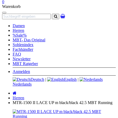
0
Warenkorb
Navigation
Suchen
Damen
Herren
%Sale%
MBT- Das Original
Sohlenindex
Fachhändler
FAQ
Newsletter
MBT Ratgeber
Anmelden
Deutsch
|
English
|
Nederlands
Startseite
Herren
MTR-1500 II LACE UP m black/black 42.5 MBT Running