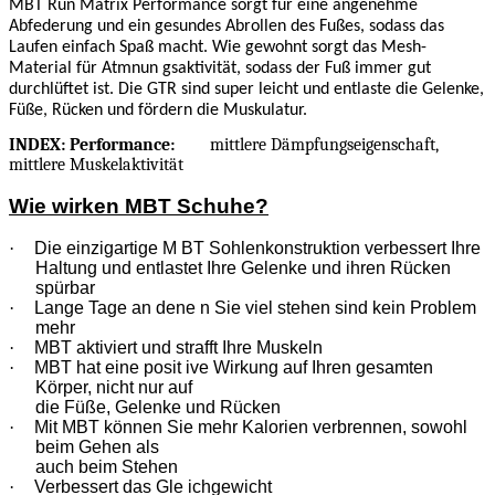
MBT Run Matrix Performance sorgt für eine angenehme
Abfederung und ein gesundes Abrollen des Fußes, sodass das
Laufen einfach Spaß macht. Wie gewohnt sorgt das Mesh-
Material für Atmnun gsaktivität, sodass der Fuß immer gut
durchlüftet ist. Die GTR sind super leicht und entlaste die Gelenke,
Füße, Rücken und fördern die Muskulatur.
INDEX: Performance:
mittlere Dämpfungseigenschaft,
mittlere Muskelaktivität
Wie wirken MBT Schuhe?
·
Die einzigartige M BT Sohlenkonstruktion verbessert Ihre
Haltung und entlastet Ihre Gelenke und ihren Rücken
spürbar
·
Lange Tage an dene n Sie viel stehen sind kein Problem
mehr
·
MBT aktiviert und strafft Ihre Muskeln
·
MBT hat eine posit ive Wirkung auf Ihren gesamten
Körper, nicht nur auf
die Füße, Gelenke und Rücken
·
Mit MBT können Sie mehr Kalorien verbrennen, sowohl
beim Gehen als
auch beim Stehen
·
Verbessert das Gle ichgewicht