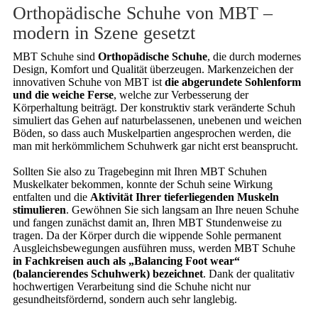
Orthopädische Schuhe von MBT –
modern in Szene gesetzt
MBT Schuhe sind
Orthopädische Schuhe
, die durch modernes
Design, Komfort und Qualität überzeugen. Markenzeichen der
innovativen Schuhe von MBT ist
die abgerundete Sohlenform
und die weiche Ferse
, welche zur Verbesserung der
Körperhaltung beiträgt. Der konstruktiv stark veränderte Schuh
simuliert das Gehen auf naturbelassenen, unebenen und weichen
Böden, so dass auch Muskelpartien angesprochen werden, die
man mit herkömmlichem Schuhwerk gar nicht erst beansprucht.
Sollten Sie also zu Tragebeginn mit Ihren MBT Schuhen
Muskelkater bekommen, konnte der Schuh seine Wirkung
entfalten und die
Aktivität Ihrer tieferliegenden Muskeln
stimulieren
. Gewöhnen Sie sich langsam an Ihre neuen Schuhe
und fangen zunächst damit an, Ihren MBT Stundenweise zu
tragen. Da der Körper durch die wippende Sohle permanent
Ausgleichsbewegungen ausführen muss, werden MBT Schuhe
in Fachkreisen auch als „Balancing Foot wear“
(balancierendes Schuhwerk) bezeichnet
. Dank der qualitativ
hochwertigen Verarbeitung sind die Schuhe nicht nur
gesundheitsfördernd, sondern auch sehr langlebig.