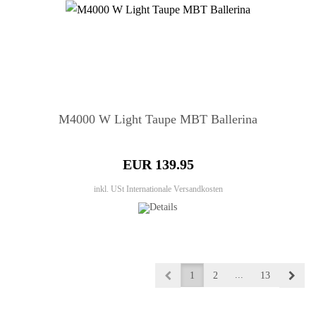
M4000 W Light Taupe MBT Ballerina
EUR 139.95
inkl. USt
Internationale Versandkosten
...
1
2
13