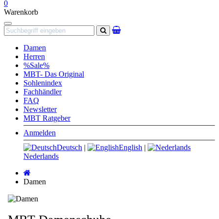
0
Warenkorb
Navigation
Suchen
Damen
Herren
%Sale%
MBT- Das Original
Sohlenindex
Fachhändler
FAQ
Newsletter
MBT Ratgeber
Anmelden
Deutsch
|
English
|
Nederlands
Startseite
Damen