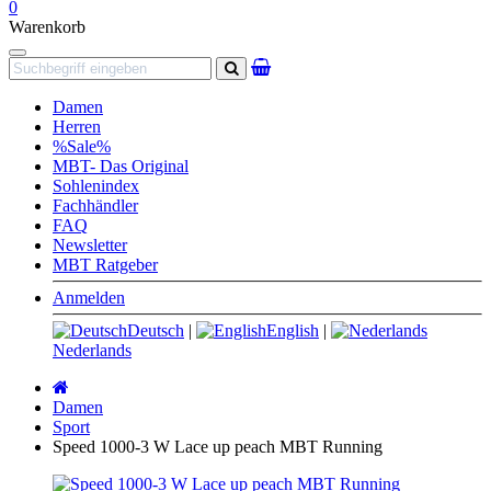
0
Warenkorb
Navigation
Suchen
Damen
Herren
%Sale%
MBT- Das Original
Sohlenindex
Fachhändler
FAQ
Newsletter
MBT Ratgeber
Anmelden
Deutsch
|
English
|
Nederlands
Startseite
Damen
Sport
Speed 1000-3 W Lace up peach MBT Running