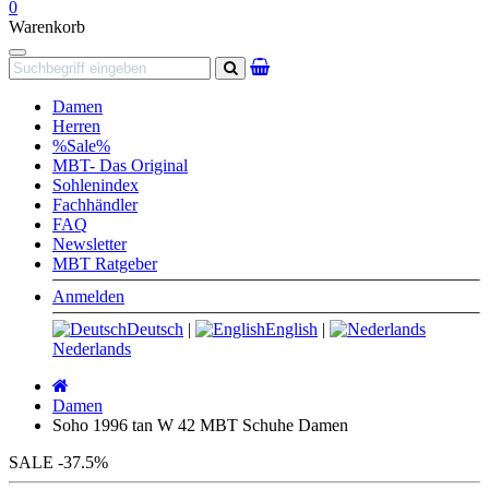
0
Warenkorb
Navigation
Suchen
Damen
Herren
%Sale%
MBT- Das Original
Sohlenindex
Fachhändler
FAQ
Newsletter
MBT Ratgeber
Anmelden
Deutsch
|
English
|
Nederlands
Startseite
Damen
Soho 1996 tan W 42 MBT Schuhe Damen
SALE
-37.5%