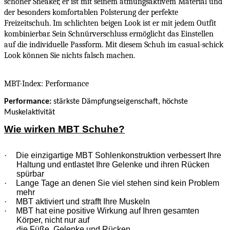
schöner Sneaker, er ist mit seinem atmungsaktivem Material und
der besonders komfortablen Polsterung der perfekte
Freizeitschuh. Im schlichten beigen Look ist er mit jedem Outfit
kombinierbar. Sein Schnürverschluss ermöglicht das Einstellen
auf die individuelle Passform. Mit diesem Schuh im casual-schick
Look können Sie nichts falsch machen.
MBT-Index: Performance
Performance
:
stärkste Dämpfungseigenschaft, höchste
Muskelaktivität
Wie wirken MBT Schuhe?
·
Die einzigartige MBT Sohlenkonstruktion verbessert Ihre
Haltung und entlastet Ihre Gelenke und ihren Rücken
spürbar
·
Lange Tage an denen Sie viel stehen sind kein Problem
mehr
·
MBT aktiviert und strafft Ihre Muskeln
·
MBT hat eine positive Wirkung auf Ihren gesamten
Körper, nicht nur auf
die Füße, Gelenke und Rücken