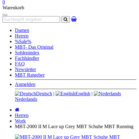
0
Warenkorb
Navigation
Suchen
Damen
Herren
%Sale%
MBT- Das Original
Sohlenindex
Fachhändler
FAQ
Newsletter
MBT Ratgeber
Anmelden
Deutsch
|
English
|
Nederlands
Startseite
Herren
Work
MBT-2000 II M Lace up Grey MBT Schuhe MBT Running