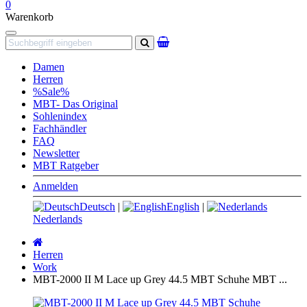
0
Warenkorb
Navigation
Suchen
Damen
Herren
%Sale%
MBT- Das Original
Sohlenindex
Fachhändler
FAQ
Newsletter
MBT Ratgeber
Anmelden
Deutsch
|
English
|
Nederlands
Startseite
Herren
Work
MBT-2000 II M Lace up Grey 44.5 MBT Schuhe MBT ...