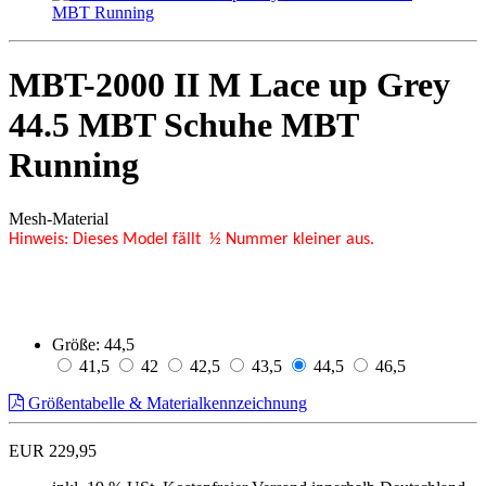
MBT-2000 II M Lace up Grey
44.5 MBT Schuhe MBT
Running
Mesh-Material
Hinweis: Dieses Model fällt ½ Nummer kleiner aus.
Größe:
44,5
41,5
42
42,5
43,5
44,5
46,5
Größentabelle & Materialkennzeichnung
EUR 229,95