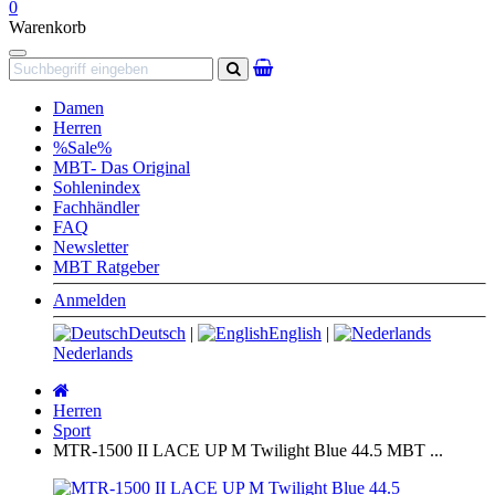
0
Warenkorb
Navigation
Suchen
Damen
Herren
%Sale%
MBT- Das Original
Sohlenindex
Fachhändler
FAQ
Newsletter
MBT Ratgeber
Anmelden
Deutsch
|
English
|
Nederlands
Startseite
Herren
Sport
MTR-1500 II LACE UP M Twilight Blue 44.5 MBT ...