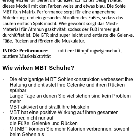
erfolgreichen GT Serie! Ein dunkles, schlichtes Design bietet
dieses Modell mit den Farben weiss und etwas blau. Die Sohle
MBT Run Matrix Performance sorgt für eine angenehme
Abfederung und ein gesundes Abrollen des Fußes, sodass das
Laufen einfach Spaß macht. Wie gewohnt sorgt das Mesh-
Material für Atmnun gsaktivität, sodass der Fuß immer gut
durchlüftet ist. Die GTR sind super leicht und entlaste die Gelenke,
Füße, Rücken und fördern die Muskulatur.
INDEX: Performance:
mittlere Dämpfungseigenschaft,
mittlere Muskelaktivität
Wie wirken MBT Schuhe?
·
Die einzigartige M BT Sohlenkonstruktion verbessert Ihre
Haltung und entlastet Ihre Gelenke und ihren Rücken
spürbar
·
Lange Tage an denen Sie viel stehen sind kein Problem
mehr
·
MBT aktiviert und strafft Ihre Muskeln
·
MBT hat eine positive Wirkung auf Ihren gesamten
Körper, nicht nur auf
die Füße, Gelenke und Rücken
·
Mit MBT können Sie mehr Kalorien verbrennen, sowohl
beim Gehen als