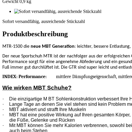
Gewicht 0,9 kg
Sofort
versandfähig,
Sofort versandfähig, ausreichende Stückzahl
ausreichende
Stückzahl
Produktbeschreibung
MTR-1500 die
neue MBT Generation
: leichter, bessere Entlastung
Der neue Sportschuh MTR ist der nachfolger aus der erfolgreichen 
Performance sorgt für eine angenehme Abfederung und ein gesundes
Fuß immer gut durchlüftet ist. Die GTR sind super leicht und entla
INDEX: Performance:
mittlere Dämpfungseigenschaft, mittler
Wie wirken MBT Schuhe?
·
Die einzigartige M BT Sohlenkonstruktion verbessert Ihre 
·
Lange Tage an denen Sie viel stehen sind kein Problem m
·
MBT aktiviert und strafft Ihre Muskeln
·
MBT hat eine positive Wirkung auf Ihren gesamten Körper, n
die Füße, Gelenke und Rücken
·
Mit MBT können Sie mehr Kalorien verbrennen, sowohl be
auch beim Stehen