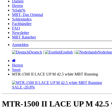
Damen
Herren
%Sale%
MBT- Das Original
Sohlenindex
Fachhändler
FAQ
Newsletter
MBT Ratgeber
Anmelden
Deutsch
|
English
|
Nederlan
Startseite
Herren
Sport
MTR-1500 II LACE UP M 42.5 white MBT Running
SALE
-20.8%
MTR-1500 II LACE UP M 42.5