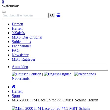
0
Warenkorb
Navigation
Suchen
Damen
Herren
%Sale%
MBT- Das Original
Sohlenindex
Fachhändler
FAQ
Newsletter
MBT Ratgeber
Anmelden
Deutsch
|
English
|
Nederlands
Startseite
Herren
Sport
MBT-2000 II M Lace up red 44.5 MBT Schuhe Herren