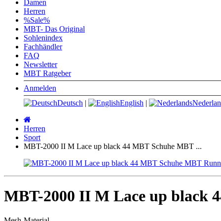
Damen
Herren
%Sale%
MBT- Das Original
Sohlenindex
Fachhändler
FAQ
Newsletter
MBT Ratgeber
Anmelden
Deutsch
|
English
|
Nederlan
Startseite
Herren
Sport
MBT-2000 II M Lace up black 44 MBT Schuhe MBT ...
MBT-2000 II M Lace up black
Mesh-Material