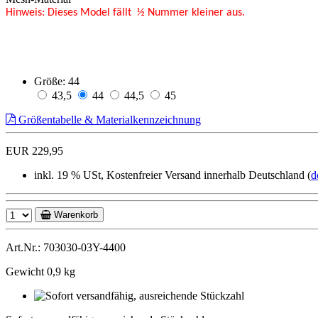
Hinweis: Dieses Model fällt ½ Nummer kleiner aus.
Größe:
44
43,5
44
44,5
45
Größentabelle & Materialkennzeichnung
EUR 229,95
inkl. 19 % USt, Kostenfreier Versand innerhalb Deutschland (
d
Warenkorb
Art.Nr.: 703030-03Y-4400
Gewicht 0,9 kg
Sofort
versandfähig,