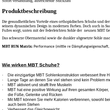
Sofort versandfähig, ausreichende Stückzahl
ausreichende
Stückzahl
Produktbeschreibung
Die gesundheitlichen Vorteile eines orthopädischen Schuhs und de
seinem dynamischen Design in modernen Farben. Doch auch in Sac
Fußes sorgt, unten mit der federleichten Sohle der
neunen MBT Gen
Das schwarze Obermaterial sowie die dunkler abgesetzte Sohle m
MBT RUN Matrix:
Performance (mittle re Dämpfungseigenschaft, m
Wie wirken MBT Schuhe?
·
Die einzigartige MBT Sohlenkonstruktion verbessert Ihre H
·
Lange Tage an denen Sie viel stehen sind kein Problem m
·
MBT aktiviert und strafft Ihre Muskeln
·
MBT hat eine positive Wirkung auf Ihren gesamten Körper, n
die Füße, Gelenke und Rücken
·
Mit MBT können Sie mehr Kalorien verbrennen, sowohl be
auch beim Stehen
·
Verbessert das Gleichgewicht