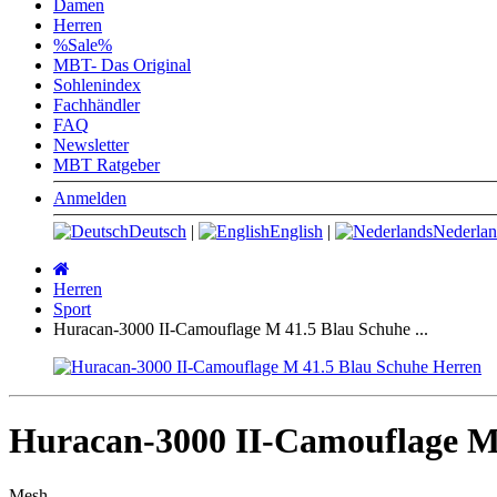
Damen
Herren
%Sale%
MBT- Das Original
Sohlenindex
Fachhändler
FAQ
Newsletter
MBT Ratgeber
Anmelden
Deutsch
|
English
|
Nederlan
Startseite
Herren
Sport
Huracan-3000 II-Camouflage M 41.5 Blau Schuhe ...
Huracan-3000 II-Camouflage M
Mesh