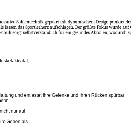
nnovative Sohlentechnik gepaart mit dynamischem Design punktet de
e lassen das Sportlerherz aufschlagen. Der größte Fokus wurde auf Q
-Schuh sorgt selbstverständlich für ein gesundes Abrollen, wodurch s
skelaktivität
Haltung und entlastet Ihre Gelenke und ihren Rücken spürbar
mehr
icht nur auf
eim Gehen als