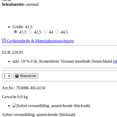
Schuhweite:
normal
Größe:
41,5
41,5
42,5
44
44,5
Größentabelle & Materialkennzeichnung
EUR 229,95
inkl. 19 % USt, Kostenfreier Versand innerhalb Deutschland (
d
Warenkorb
Art.Nr.: 703008-30J-4150
Gewicht 0,9 kg
Sofort
versandfähig,
Sofort versandfähig, ausreichende Stückzahl
ausreichende