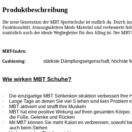
Stückzahl
Produktbeschreibung
Die neue Generation der MBT Sportschuhe ist endlich da. Durch i
Funktionalität. Atmungsaktives Mesh-Material und verbesserte Sohl
zusätzlich auch der ideale Wegbegleiter für den Alltag ist. Der MBT
MBT-Index:
stärkste Dämpfungseigenschaft, höchste Mu
Cushioning:
Wie wirken MBT Schuhe?
·
Die einzigartige MBT Sohlenkon struktion verbessert Ihre 
·
Lange Tage an denen Sie viel S tehen sind kein Problem 
·
MBT aktiviert und strafft Ihre Muskeln
·
MBT hat eine positive Wirkung auf Ihren gesamten Körper, n
die Füße, Gelenke und Rücken
·
Mit MBT können Sie mehr Kalori en verbrennen, sowohl b
auch beim Stehen