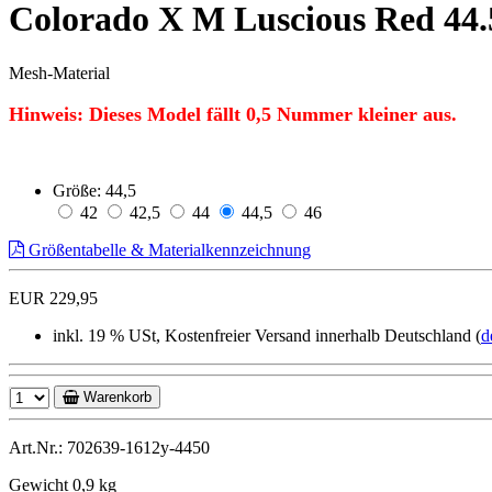
Colorado X M Luscious Red 44
Mesh-Material
Hinweis: Dieses Model fällt
0,5
Nummer kleiner aus.
Größe:
44,5
42
42,5
44
44,5
46
Größentabelle & Materialkennzeichnung
EUR 229,95
inkl. 19 % USt, Kostenfreier Versand innerhalb Deutschland (
d
Warenkorb
Art.Nr.: 702639-1612y-4450
Gewicht 0,9 kg