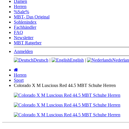
Damen
Herren
%Sale%
MBT- Das Original
Sohlenindex
Fachhändler
FAQ
Newsletter
MBT Ratgeber
Anmelden
Deutsch
|
English
|
Nederlan
Startseite
Herren
Sport
Colorado X M Luscious Red 44.5 MBT Schuhe Herren