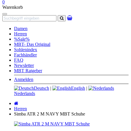
0
Warenkorb
Navigation
Suchen
Damen
Herren
%Sale%
MBT- Das Original
Sohlenindex
Fachhändler
FAQ
Newsletter
MBT Ratgeber
Anmelden
Deutsch
|
English
|
Nederlands
Startseite
Herren
Simba ATR 2 M NAVY MBT Schuhe