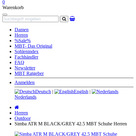
0
Warenkorb
Navigation
Suchen
Damen
Herren
%Sale%
MBT- Das Original
Sohlenindex
Fachhändler
FAQ
Newsletter
MBT Ratgeber
Anmelden
Deutsch
|
English
|
Nederlands
Startseite
Herren
Outdoor
Simba ATR M BLACK/GREY 42.5 MBT Schuhe Herren