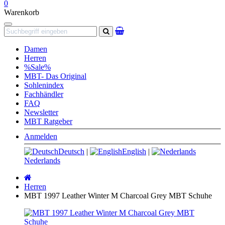
0
Warenkorb
Navigation
Suchen
Damen
Herren
%Sale%
MBT- Das Original
Sohlenindex
Fachhändler
FAQ
Newsletter
MBT Ratgeber
Anmelden
Deutsch
|
English
|
Nederlands
Startseite
Herren
MBT 1997 Leather Winter M Charcoal Grey MBT Schuhe