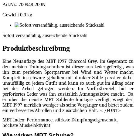
Art.Nr.: 700948-200N
Gewicht 0,9 kg
Sofort
versandfähig,
Sofort versandfähig, ausreichende Stückzahl
ausreichende
Stückzahl
Produktbeschreibung
Eine Neuauflage des MBT 1997 Charcoal Grey. Im Gegensatz zu
den meisten Trainingsschuhen ist dieser aus Leder gefertigt, was
ihn zum perfekten Sportpartner bei Wind und Wetter macht.
Komplett in schwarz gehalten mit dunkler Sohle passt er dabei
unauffällig zu jedem Outfit und kann so auch gut im Alltag oder
bei der Arbeit getragen werden. Im Vorfußbereich hat er
perforiertes Leder was ihn zusätzlich Atmungsaktive macht.
Da
er über die neuste MBT Sohlentechnologie verfügt, wiegt der
MBT 1997 merklich weniger als seine Vorgänger und bietet zudem
ein verbessertes Abrollen und zusätzlichen Halt.
< /FONT>
MBT-Index: Performance,
stärkste Dämpfungseigenschaft,
höchste Muskelaktivität
Wie wirken MBT Schuhe?