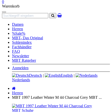
0
Warenkorb
Navigation
Suchen
Damen
Herren
%Sale%
MBT- Das Original
Sohlenindex
Fachhändler
FAQ
Newsletter
MBT Ratgeber
Anmelden
Deutsch
|
English
|
Nederlands
Startseite
Herren
MBT 1997 Leather Winter M 44 Charcoal Grey MBT ...