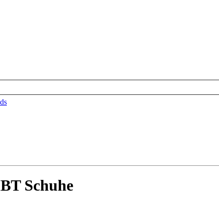
ds
MBT Schuhe