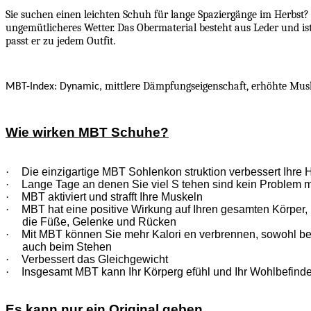
Sie suchen einen leichten Schuh für lange Spaziergänge im Herbst?
ungemütlicheres Wetter. Das Obermaterial besteht aus Leder und i
passt er zu jedem Outfit.
mittlere Dämpfungseigenschaft, erhöhte Musk
MBT-Index: Dynamic,
Wie wirken MBT Schuhe?
·
Die einzigartige MBT Sohlenkon struktion verbessert Ihre 
·
Lange Tage an denen Sie viel S tehen sind kein Problem 
·
MBT aktiviert und strafft Ihre Muskeln
·
MBT hat eine positive Wirkung auf Ihren gesamten Körper, n
die Füße, Gelenke und Rücken
·
Mit MBT können Sie mehr Kalori en verbrennen, sowohl b
auch beim Stehen
·
Verbessert das Gleichgewicht
·
Insgesamt MBT kann Ihr Körperg efühl und Ihr Wohlbefinde
Es kann nur ein Original geben.