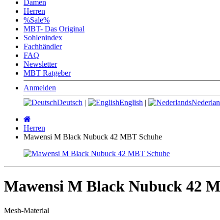
Damen
Herren
%Sale%
MBT- Das Original
Sohlenindex
Fachhändler
FAQ
Newsletter
MBT Ratgeber
Anmelden
Deutsch
|
English
|
Nederlan
Startseite
Herren
Mawensi M Black Nubuck 42 MBT Schuhe
Mawensi M Black Nubuck 42 
Mesh-Material